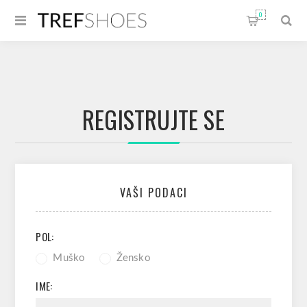
0
REGISTRUJTE SE
VAŠI PODACI
POL:
Muško
Žensko
IME: