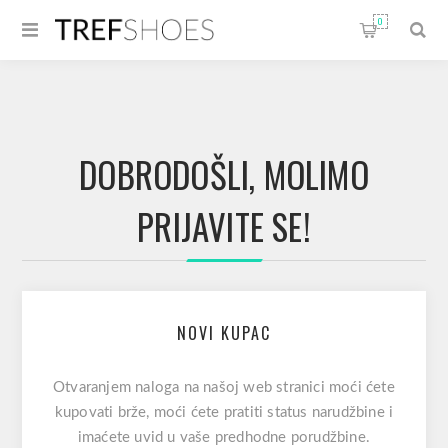
0
DOBRODOŠLI, MOLIMO
PRIJAVITE SE!
NOVI KUPAC
Otvaranjem naloga na našoj web stranici moći ćete
kupovati brže, moći ćete pratiti status narudžbine i
imaćete uvid u vaše predhodne porudžbine.