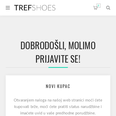
0
DOBRODOŠLI, MOLIMO
PRIJAVITE SE!
NOVI KUPAC
Otvaranjem naloga na našoj web stranici moći ćete
kupovati brže, moći ćete pratiti status narudžbine i
imaćete uvid u vaše predhodne porudžbine.