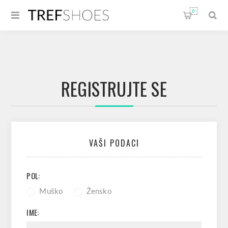
0
REGISTRUJTE SE
VAŠI PODACI
POL:
Muško
Žensko
IME: