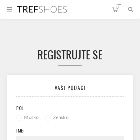
0
REGISTRUJTE SE
VAŠI PODACI
POL:
Muško
Žensko
IME: