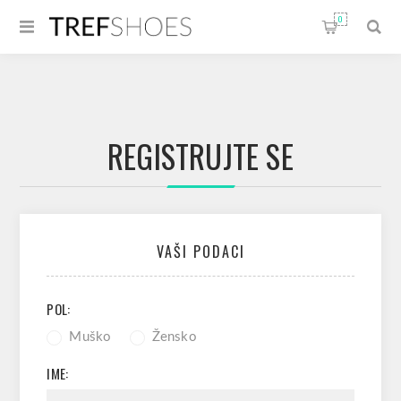
0
REGISTRUJTE SE
VAŠI PODACI
POL:
Muško
Žensko
IME: