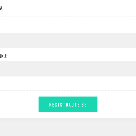
KA
NKU: