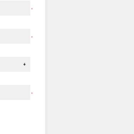
*
*
*