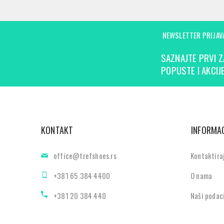
NEWSLETTER PRIJAV
SAZNAJTE PRVI Z
POPUSTE I AKCIJE
KONTAKT
INFORMAC
office@trefshoes.rs
Kontaktira
+381 65 384 4400
O nama
+381 20 384 440
Naši podac