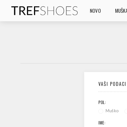
NOVO
MUŠKA
VAŠI PODACI
POL:
Muško
IME: