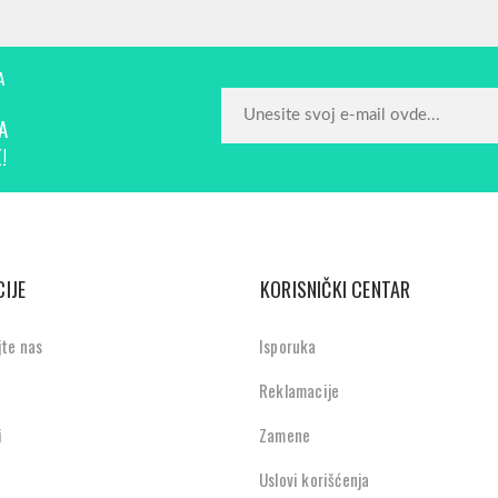
A
A
!
IJE
KORISNIČKI CENTAR
jte nas
Isporuka
Reklamacije
i
Zamene
Uslovi korišćenja