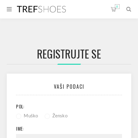
0
REGISTRUJTE SE
VAŠI PODACI
POL:
Muško
Žensko
IME: