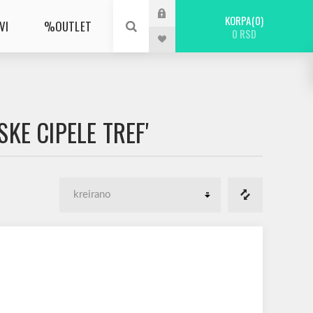
KORPA
0
VI
%OUTLET
0 RSD
KE CIPELE TREF'