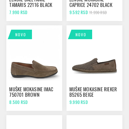
TAMARIS 22116 BLACK
CAPRICE 24702 BLACK
NAPPA
7.990 RSD
9.592 RSD
11.990 RSD
NOVO
NOVO
MUŠKE MOKASINE IMAC
MUŠKE MOKASINE RIEKER
750701 BROWN
B5265 BEIGE
8.500 RSD
9.990 RSD