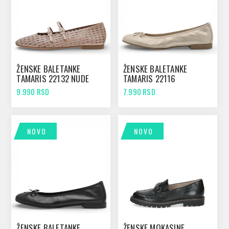
ŽENSKE BALETANKE
ŽENSKE BALETANKE
TAMARIS 22132 NUDE
TAMARIS 22116
STRUCTURE
CHAMPAGNE
9.990 RSD
7.990 RSD
NOVO
NOVO
ŽENSKE BALETANKE
ŽENSKE MOKASINE