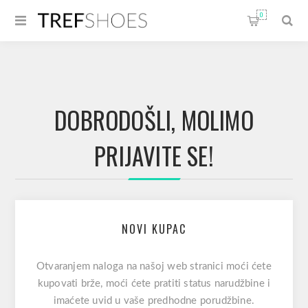
0
DOBRODOŠLI, MOLIMO
PRIJAVITE SE!
NOVI KUPAC
Otvaranjem naloga na našoj web stranici moći ćete
kupovati brže, moći ćete pratiti status narudžbine i
imaćete uvid u vaše predhodne porudžbine.