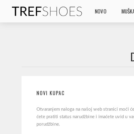
NOVO
MUŠKA
NOVI KUPAC
Otvaranjem naloga na našoj web stranici moći će
ćete pratiti status narudžbine i imaćete uvid u 
porudžbine.