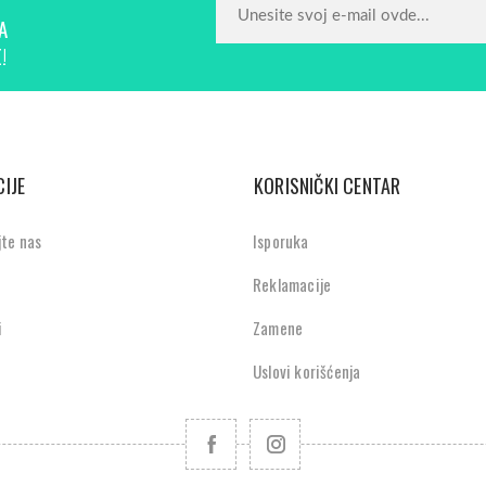
A
!
IJE
KORISNIČKI CENTAR
jte nas
Isporuka
Reklamacije
i
Zamene
Uslovi korišćenja