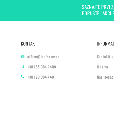
SAZNAJTE PRVI Z
POPUSTE I AKCIJE
KONTAKT
INFORMAC
office@trefshoes.rs
Kontaktira
+381 65 384 4400
O nama
+381 20 384 440
Naši podac