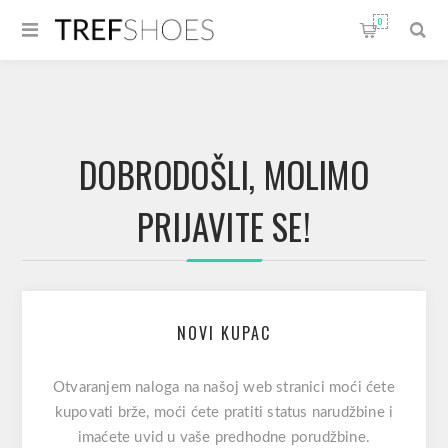
0
DOBRODOŠLI, MOLIMO
PRIJAVITE SE!
NOVI KUPAC
Otvaranjem naloga na našoj web stranici moći ćete
kupovati brže, moći ćete pratiti status narudžbine i
imaćete uvid u vaše predhodne porudžbine.