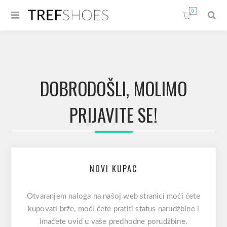
0
DOBRODOŠLI, MOLIMO
PRIJAVITE SE!
NOVI KUPAC
Otvaranjem naloga na našoj web stranici moći ćete
kupovati brže, moći ćete pratiti status narudžbine i
imaćete uvid u vaše predhodne porudžbine.