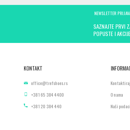
NEWSLETTER PRIJAV
SAZNAJTE PRVI Z
POPUSTE I AKCIJE
KONTAKT
INFORMAC
office@trefshoes.rs
Kontaktira
+381 65 384 4400
O nama
+381 20 384 440
Naši podac