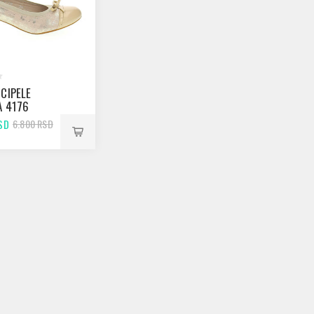
 CIPELE
A 4176
SD
6.800 RSD