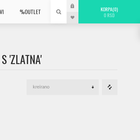
KORPA
0
VI
%OUTLET
0 RSD
S 'ZLATNA'