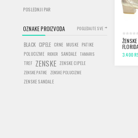
POSLEDNJI PAR
OZNAKE PROIZVODA
POGLEDAJTE SVE
ŽENSKE
BLACK
CIPELE
CRNE
MUSKE
PATIKE
FLORID
ZLATNA
POLUCIZME
SANDALE
RIEKER
TAMARIS
3.400 R
ZENSKE
TREF
ZENSKE CIPELE
ZENSKE PATIKE
ZENSKE POLUCIZME
ZENSKE SANDALE