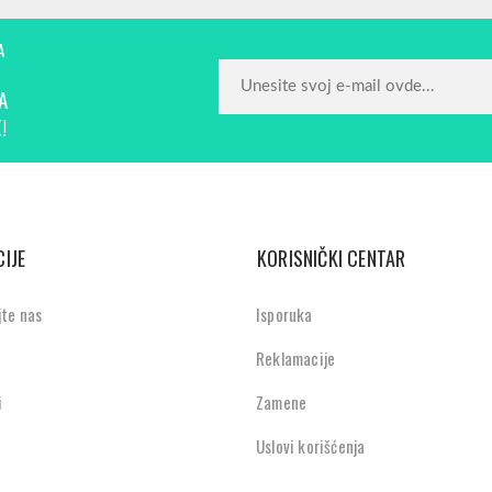
A
A
!
IJE
KORISNIČKI CENTAR
jte nas
Isporuka
Reklamacije
i
Zamene
Uslovi korišćenja