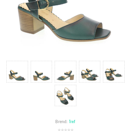
Tref
Brend: