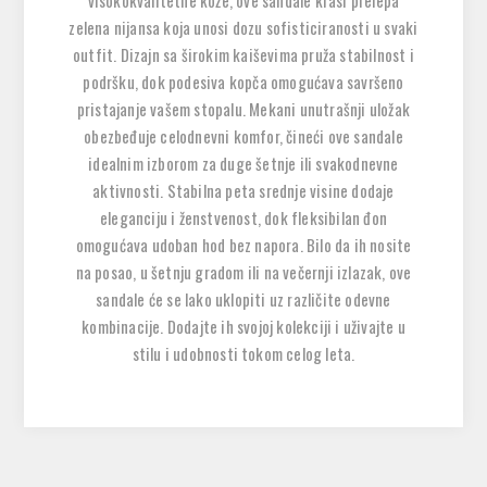
visokokvalitetne kože, ove sandale krasi prelepa
zelena nijansa koja unosi dozu sofisticiranosti u svaki
outfit. Dizajn sa širokim kaiševima pruža stabilnost i
podršku, dok podesiva kopča omogućava savršeno
pristajanje vašem stopalu. Mekani unutrašnji uložak
obezbeđuje celodnevni komfor, čineći ove sandale
idealnim izborom za duge šetnje ili svakodnevne
aktivnosti. Stabilna peta srednje visine dodaje
eleganciju i ženstvenost, dok fleksibilan đon
omogućava udoban hod bez napora. Bilo da ih nosite
na posao, u šetnju gradom ili na večernji izlazak, ove
sandale će se lako uklopiti uz različite odevne
kombinacije. Dodajte ih svojoj kolekciji i uživajte u
stilu i udobnosti tokom celog leta.