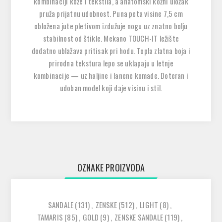
kombinaciji kože i tekstila, a anatomski kožni uložak
pruža prijatnu udobnost. Puna peta visine 7,5 cm
obložena jute pletivom izdužuje nogu uz znatno bolju
stabilnost od štikle. Mekano TOUCH-IT ležište
dodatno ublažava pritisak pri hodu. Topla zlatna boja i
prirodna tekstura lepo se uklapaju u letnje
kombinacije — uz haljine i lanene komade. Doteran i
udoban model koji daje visinu i stil.
OZNAKE PROIZVODA
SANDALE
(131)
,
ZENSKE
(512)
,
LIGHT
(8)
,
TAMARIS
(85)
,
GOLD
(9)
,
ZENSKE SANDALE
(119)
,