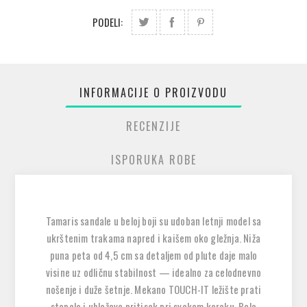
PODELI:
INFORMACIJE O PROIZVODU
RECENZIJE
ISPORUKA ROBE
Tamaris sandale u beloj boji su udoban letnji model sa
ukrštenim trakama napred i kaišem oko gležnja. Niža
puna peta od 4,5 cm sa detaljem od plute daje malo
visine uz odličnu stabilnost — idealno za celodnevno
nošenje i duže šetnje. Mekano TOUCH-IT ležište prati
stopalo i ublažava pritisak pri svakom koraku. Bela