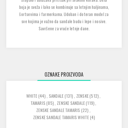
boja je sveža i lako se kombinuje sa letnjim haljinama,
šortsevima i farmerkama. Udoban i doteran model za
sve kojima je važno da sandale budu i lepe i nosive.
Savršene za vruće letnje dane.
OZNAKE PROIZVODA
WHITE
(44)
,
SANDALE
(131)
,
ZENSKE
(512)
,
TAMARIS
(85)
,
ZENSKE SANDALE
(119)
,
ZENSKE SANDALE TAMARIS
(22)
,
ZENSKE SANDALE TAMARIS WHITE
(4)