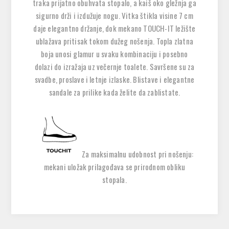
traka prijatno obuhvata stopalo, a kaiš oko gležnja ga
sigurno drži i izdužuje nogu. Vitka štikla visine 7 cm
daje elegantno držanje, dok mekano TOUCH-IT ležište
ublažava pritisak tokom dužeg nošenja. Topla zlatna
boja unosi glamur u svaku kombinaciju i posebno
dolazi do izražaja uz večernje toalete. Savršene su za
svadbe, proslave i letnje izlaske. Blistave i elegantne
sandale za prilike kada želite da zablistate.
Za maksimalnu udobnost pri nošenju:
mekani uložak prilagođava se prirodnom obliku
stopala.