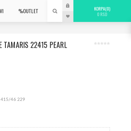
KORPA
0
VI
%OUTLET
0 RSD
E TAMARIS 22415 PEARL
22415/46 229