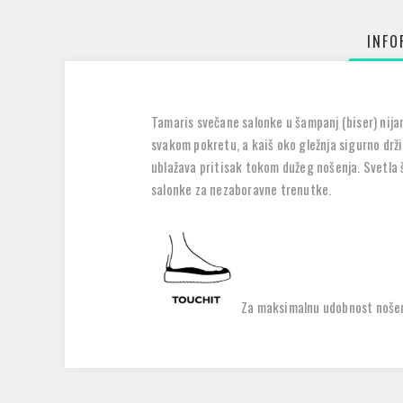
INFO
Tamaris svečane salonke u šampanj (biser) nijans
svakom pokretu, a kaiš oko gležnja sigurno drži
ublažava pritisak tokom dužeg nošenja. Svetla 
salonke za nezaboravne trenutke.
Za maksimalnu udobnost nošen