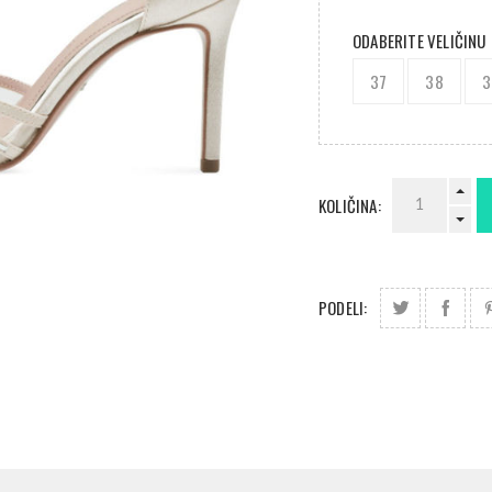
ODABERITE VELIČINU
37
38
3
KOLIČINA:
PODELI: