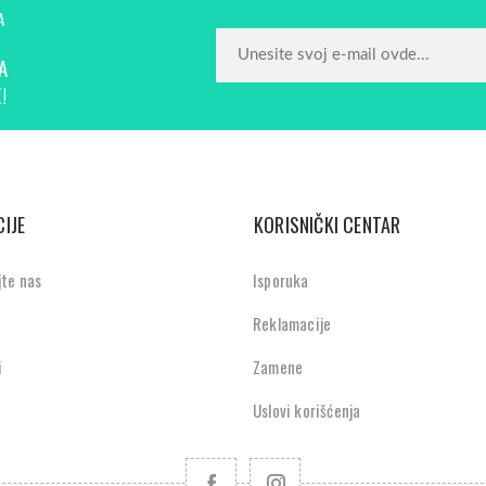
A
A
!
IJE
KORISNIČKI CENTAR
jte nas
Isporuka
Reklamacije
i
Zamene
Uslovi korišćenja