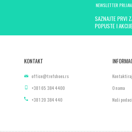
NEWSLETTER PRIJAV
SAZNAJTE PRVI Z
POPUSTE I AKCIJE
KONTAKT
INFORMAC
office@trefshoes.rs
Kontaktira
+381 65 384 4400
O nama
+381 20 384 440
Naši podac