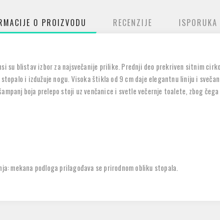
RMACIJE O PROIZVODU
RECENZIJE
ISPORUKA
i su blistav izbor za najsvečanije prilike. Prednji deo prekriven sitnim cir
 stopalo i izdužuje nogu. Visoka štikla od 9 cm daje elegantnu liniju i sveč
šampanj boja prelepo stoji uz venčanice i svetle večernje toalete, zbog čega
ja: mekana podloga prilagođava se prirodnom obliku stopala.