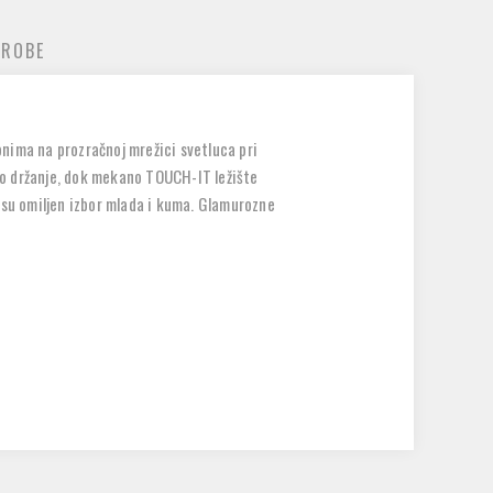
 ROBE
konima na prozračnoj mrežici svetluca pri
ano držanje, dok mekano TOUCH-IT ležište
 su omiljen izbor mlada i kuma. Glamurozne