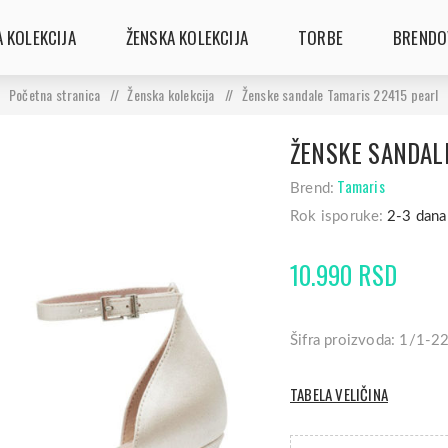
 KOLEKCIJA
ŽENSKA KOLEKCIJA
TORBE
BRENDO
Početna stranica
/
Ženska kolekcija
/
Ženske sandale Tamaris 22415 pearl
ŽENSKE SANDAL
Tamaris
Brend:
Rok isporuke:
2-3 dana
10.990 RSD
Šifra proizvoda: 1/1-
TABELA VELIČINA