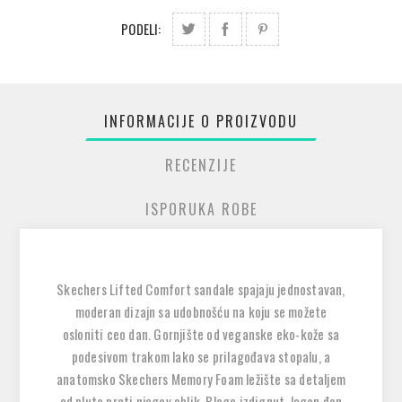
PODELI:
INFORMACIJE O PROIZVODU
RECENZIJE
ISPORUKA ROBE
Skechers Lifted Comfort sandale spajaju jednostavan,
moderan dizajn sa udobnošću na koju se možete
osloniti ceo dan. Gornjište od veganske eko-kože sa
podesivom trakom lako se prilagođava stopalu, a
anatomsko Skechers Memory Foam ležište sa detaljem
od plute prati njegov oblik. Blago izdignut, lagan đon