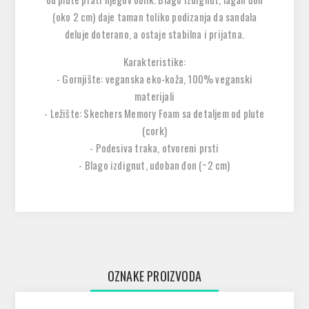
(oko 2 cm) daje taman toliko podizanja da sandala
deluje doterano, a ostaje stabilna i prijatna.
Karakteristike:
- Gornjište: veganska eko-koža, 100% veganski
materijali
- Ležište: Skechers Memory Foam sa detaljem od plute
(cork)
- Podesiva traka, otvoreni prsti
- Blago izdignut, udoban đon (~2 cm)
OZNAKE PROIZVODA