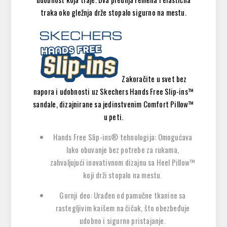
traka oko gležnja drže stopalo sigurno na mestu.
Zakoračite u svet bez
napora i udobnosti uz Skechers Hands Free Slip-ins™
sandale, dizajnirane sa jedinstvenim Comfort Pillow™
u peti.
Hands Free Slip-ins® tehnologija
:
Omogućava
lako obuvanje bez potrebe za rukama,
zahvaljujući inovativnom dizajnu sa Heel Pillow™
koji drži stopalo na mestu.
Gornji deo
:
Urađen od
pamučne tkanine
sa
rastegljivim kaišem na čičak, što obezbeđuje
udobno i sigurno pristajanje.