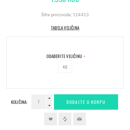
Šifra proizvoda: 114413
TABELA VELIČINA
ODABERITE VELIČINU
*
40
KOLIČINA: