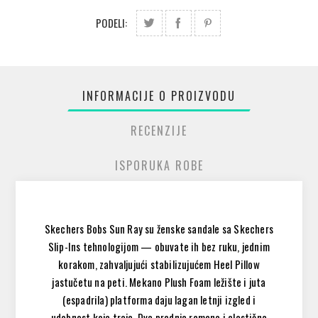
PODELI:
INFORMACIJE O PROIZVODU
RECENZIJE
ISPORUKA ROBE
Skechers Bobs Sun Ray su ženske sandale sa Skechers
Slip-Ins tehnologijom — obuvate ih bez ruku, jednim
korakom, zahvaljujući stabilizujućem Heel Pillow
jastučetu na peti. Mekano Plush Foam ležište i juta
(espadrila) platforma daju lagan letnji izgled i
udobnost koja traje. Dva prednja remena i elastična