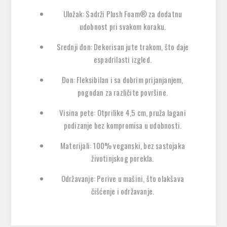
Uložak
:
Sadrži
Plush Foam®
za dodatnu
udobnost pri svakom koraku.
Srednji đon
:
Dekorisan
jute trakom
, što daje
espadrilasti izgled.
Đon
:
Fleksibilan i sa dobrim prijanjanjem,
pogodan za različite površine.
Visina pete
:
Otprilike
4,5 cm
, pruža lagani
podizanje bez kompromisa u udobnosti.
Materijali
:
100%
veganski
, bez sastojaka
životinjskog porekla.
Održavanje
:
Perive u mašini, što olakšava
čišćenje i održavanje.