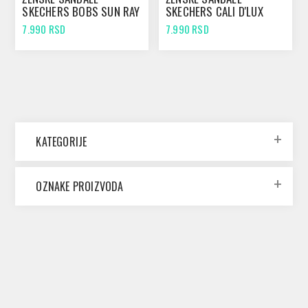
SKECHERS BOBS SUN RAY
SKECHERS CALI D'LUX
TAUPE
WALKER - RETRO
7.990 RSD
7.990 RSD
COSMOS MAUVE
KATEGORIJE
OZNAKE PROIZVODA