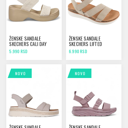
ŽENSKE SANDALE
ŽENSKE SANDALE
SKECHERS CALI DAY
SKECHERS LIFTED
OFFWHITE
COMFORT TAUPE
5.990 RSD
6.990 RSD
NOVO
NOVO
ŽENSKE SANDALE
ŽENSKE SANDALE