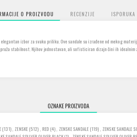
RMACIJE O PROIZVODU
RECENZIJE
ISPORUKA
 elegantan izbor za svaku priliku. Ove sandale su izrađene od mekog materija
pruža stabilnost. Njihov jednostavan, ali sofisticiran dizajn čini ih idealnim 
OZNAKE PROIZVODA
E
(131)
,
ZENSKE
(512)
,
RED
(4)
,
ZENSKE SANDALE
(119)
,
ZENSKE SANDALE S
KE SANDALE SOLIVER OLIVER BLACK
(1)
,
ZENSKE SANDALE SOLIVER OLIVER R