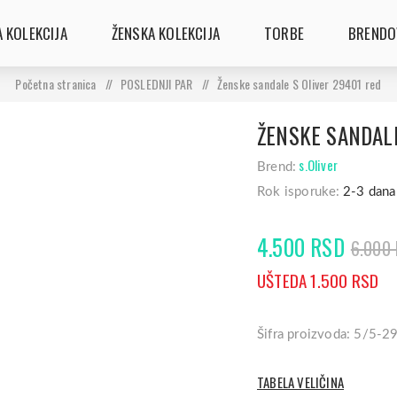
 KOLEKCIJA
ŽENSKA KOLEKCIJA
TORBE
BRENDO
Početna stranica
/
POSLEDNJI PAR
/
Ženske sandale S Oliver 29401 red
ŽENSKE SANDALE
s.Oliver
Brend:
Rok isporuke:
2-3 dana
4.500 RSD
6.000
UŠTEDA 1.500 RSD
Šifra proizvoda: 5/5-
TABELA VELIČINA