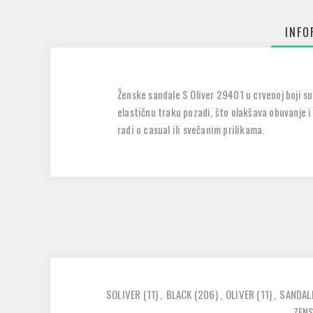
INFO
Ženske sandale S Oliver 29401 u crvenoj boji su
elastičnu traku pozadi, što olakšava obuvanje i 
radi o casual ili svečanim prilikama.
SOLIVER
(11)
,
BLACK
(206)
,
OLIVER
(11)
,
SANDAL
ZENS