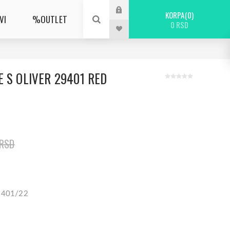
KORPA
0
VI
%OUTLET
0 RSD
 S OLIVER 29401 RED
 RSD
29401/22