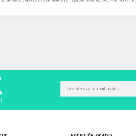
A
A
!