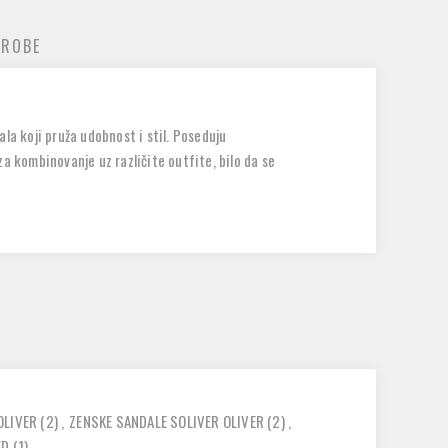
 ROBE
la koji pruža udobnost i stil. Poseduju
za kombinovanje uz različite outfite, bilo da se
OLIVER
(2)
,
ZENSKE SANDALE SOLIVER OLIVER
(2)
,
ED
(1)