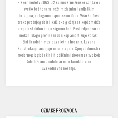
Rieker model V3063-62 su moderne ženske sandale u
svetlo bež tonu sa nežnim zlatnim i zmijolikim
detaljima, na laganom sportskom đonu. Više kaiševa
preko prednjeg dela i kaiš oko gležnja sa kopčom drže
stopalo stabilno i daju siguran hod. Postavljene su na
mekan, blago profilisan đon koji amortizuje korak i
čini ih udobnim za duga letnja hodanja. Lagana
konstrukcija smanjuje umor stopala. Spoj udobnosti i
modernog izgleda čini ih odličnim izborom za sve koje
žele ležernu sandalu sa malo karaktera za
svakodnevno nošenje.
OZNAKE PROIZVODA