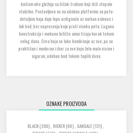
kaišem oko gležnja sa čičak-trakom koji drži stopalo
stabilno. Postavljene su na udobnu
platformu sa puta-
detaljem koja daje lepo uzdignuće
uz mekan oslonac i
lak hod, bez naprezanja koje prati visoku petu. Lagana
konstrukcija i mekano ležište amortizuju korak tokom
celog dana. Crna boja se lako kombinuje uz sve, pa su
praktičan i moderan izbor za sve koje žele malo visine i
siguran, udoban hod tokom toplih dana.
OZNAKE PROIZVODA
BLACK
(206)
,
RIEKER
(66)
,
SANDALE
(131)
,