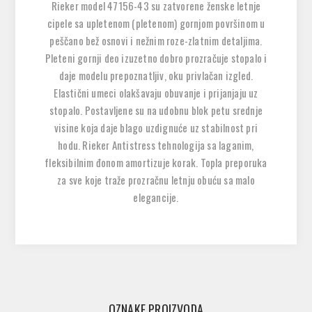
Rieker model 47156-43 su zatvorene ženske letnje
cipele sa upletenom (pletenom) gornjom površinom u
peščano bež osnovi i nežnim roze-zlatnim detaljima.
Pleteni gornji deo izuzetno dobro prozračuje stopalo i
daje modelu prepoznatljiv, oku privlačan izgled.
Elastični umeci olakšavaju obuvanje i prijanjaju uz
stopalo. Postavljene su na udobnu blok petu srednje
visine koja daje blago uzdignuće uz stabilnost pri
hodu. Rieker Antistress tehnologija sa laganim,
fleksibilnim đonom amortizuje korak. Topla preporuka
za sve koje traže prozračnu letnju obuću sa malo
elegancije.
OZNAKE PROIZVODA