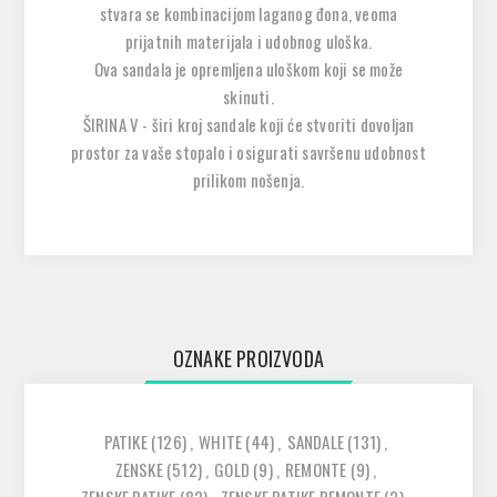
stvara se kombinacijom laganog đona, veoma
prijatnih materijala i udobnog uloška.
Ova sandala je opremljena uloškom koji se može
skinuti.
ŠIRINA V - širi kroj sandale koji će stvoriti dovoljan
prostor za vaše stopalo i osigurati savršenu udobnost
prilikom nošenja.
OZNAKE PROIZVODA
PATIKE
(126)
,
WHITE
(44)
,
SANDALE
(131)
,
ZENSKE
(512)
,
GOLD
(9)
,
REMONTE
(9)
,