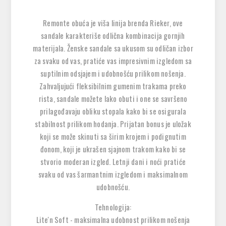
Remonte obuća je viša linija brenda Rieker, ove
sandale karakteriše odlična kombinacija gornjih
materijala. Ženske sandale sa ukusom su odličan izbor
za svaku od vas, pratiće vas impresivnim izgledom sa
suptilnim odsjajem i udobnošću prilikom nošenja.
Zahvaljujući fleksibilnim gumenim trakama preko
rista, sandale možete lako obuti i one se savršeno
prilagođavaju obliku stopala kako bi se osigurala
stabilnost prilikom hodanja. Prijatan bonus je uložak
koji se može skinuti sa širim krojem i podignutim
đonom, koji je ukrašen sjajnom trakom kako bi se
stvorio moderan izgled. Letnji dani i noći pratiće
svaku od vas šarmantnim izgledom i maksimalnom
udobnošću.
Tehnologija:
Lite'n Soft - maksimalna udobnost prilikom nošenja