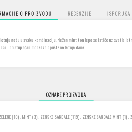
RMACIJE O PROIZVODU
RECENZIJE
ISPORUKA
letnju notu u svaku kombinaciju. Nežan mint ton lepo se ističe uz svetle letnj
dar i pristupačan model za opuštene letnje dane.
OZNAKE PROIZVODA
ZELENE
(10)
,
MINT
(3)
,
ZENSKE SANDALE
(119)
,
ZENSKE SANDALE MINT
(1)
,