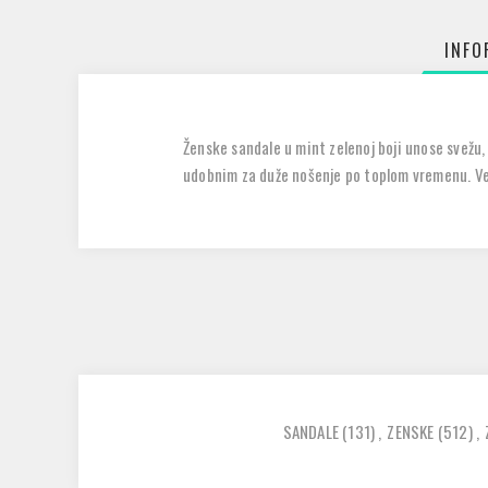
INFO
Ženske sandale u mint zelenoj boji unose svežu, 
udobnim za duže nošenje po toplom vremenu. Ve
SANDALE
(131)
,
ZENSKE
(512)
,