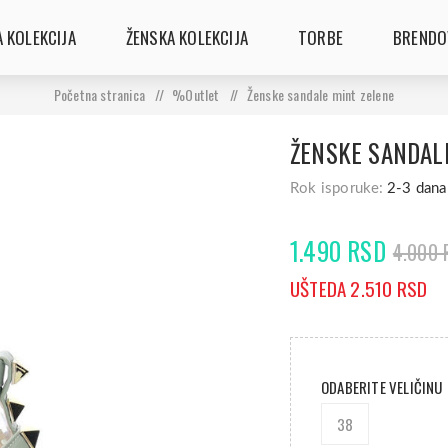
 KOLEKCIJA
ŽENSKA KOLEKCIJA
TORBE
BRENDO
Početna stranica
/
%Outlet
/
Ženske sandale mint zelene
ŽENSKE SANDAL
Rok isporuke:
2-3 dana
1.490 RSD
4.000 
UŠTEDA 2.510 RSD
ODABERITE VELIČINU
38