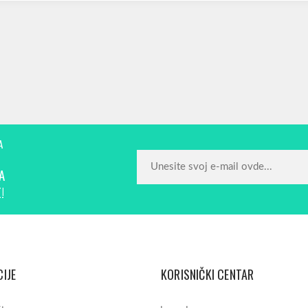
A
A
!
IJE
KORISNIČKI CENTAR