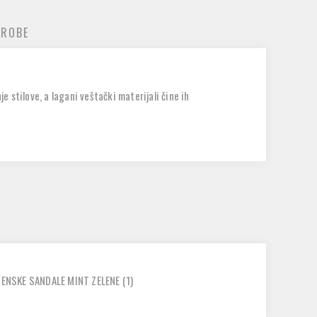
 ROBE
e stilove, a lagani veštački materijali čine ih
ZENSKE SANDALE MINT ZELENE
(1)