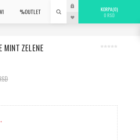
KORPA
0
VI
%OUTLET
0 RSD
E MINT ZELENE
RSD
*