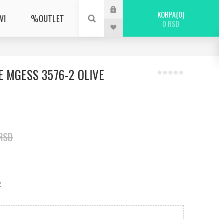
KORPA
0
VI
%OUTLET
0 RSD
 MGESS 3576-2 OLIVE
 RSD
2