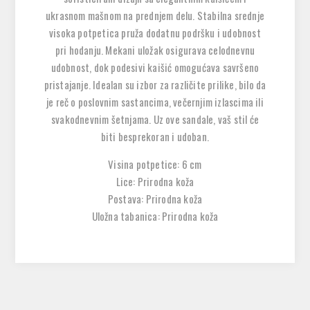
ukrasnom mašnom na prednjem delu. Stabilna srednje
visoka potpetica pruža dodatnu podršku i udobnost
pri hodanju. Mekani uložak osigurava celodnevnu
udobnost, dok podesivi kaišić omogućava savršeno
pristajanje. Idealan su izbor za različite prilike, bilo da
je reč o poslovnim sastancima, večernjim izlascima ili
svakodnevnim šetnjama. Uz ove sandale, vaš stil će
biti besprekoran i udoban.
Visina potpetice: 6 cm
Lice: Prirodna koža
Postava: Prirodna koža
Uložna tabanica: Prirodna koža