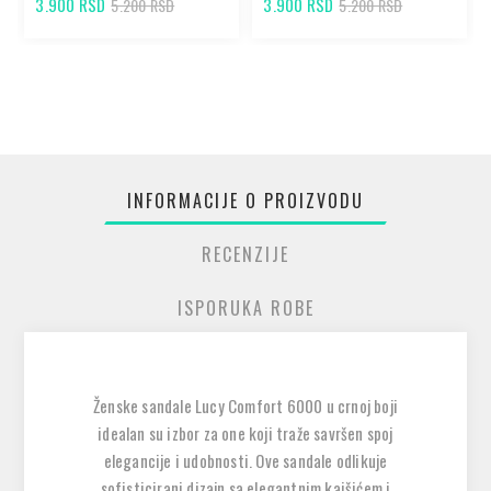
3.900 RSD
3.900 RSD
5.200 RSD
5.200 RSD
INFORMACIJE O PROIZVODU
RECENZIJE
ISPORUKA ROBE
Ženske sandale Lucy Comfort 6000 u crnoj boji
idealan su izbor za one koji traže savršen spoj
elegancije i udobnosti. Ove sandale odlikuje
sofisticirani dizajn sa elegantnim kaišićem i