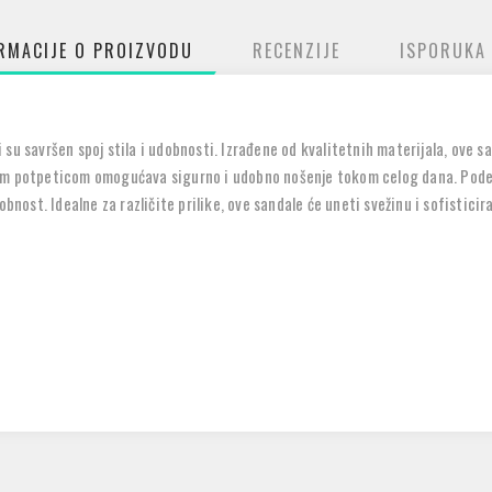
RMACIJE O PROIZVODU
RECENZIJE
ISPORUKA
u savršen spoj stila i udobnosti. Izrađene od kvalitetnih materijala, ove san
om potpeticom omogućava sigurno i udobno nošenje tokom celog dana. Podesi
st. Idealne za različite prilike, ove sandale će uneti svežinu i sofisticir