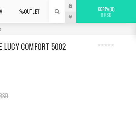
KORPA
0
VI
%OUTLET
0 RSD
e
E LUCY COMFORT 5002
 RSD