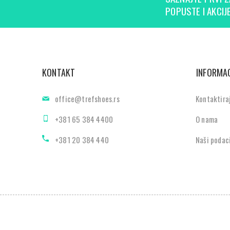
POPUSTE I AKCIJE
KONTAKT
INFORMAC
office@trefshoes.rs
Kontaktira
+381 65 384 4400
O nama
+381 20 384 440
Naši podac