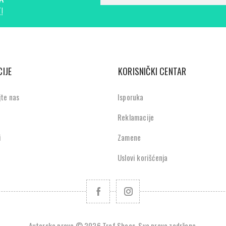
!
IJE
KORISNIČKI CENTAR
jte nas
Isporuka
Reklamacije
i
Zamene
Uslovi korišćenja
Autorska prava © 2026 Tref Shoes. Sva prava zadržana.