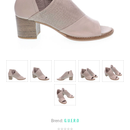
G.U.E.R.O
Brend: