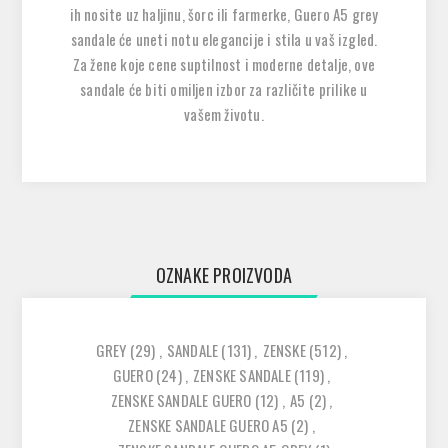
ih nosite uz haljinu, šorc ili farmerke, Guero A5 grey
sandale će uneti notu elegancije i stila u vaš izgled.
Za žene koje cene suptilnost i moderne detalje, ove
sandale će biti omiljen izbor za različite prilike u
vašem životu.
OZNAKE PROIZVODA
GREY
(29)
,
SANDALE
(131)
,
ZENSKE
(512)
,
GUERO
(24)
,
ZENSKE SANDALE
(119)
,
ZENSKE SANDALE GUERO
(12)
,
A5
(2)
,
ZENSKE SANDALE GUERO A5
(2)
,