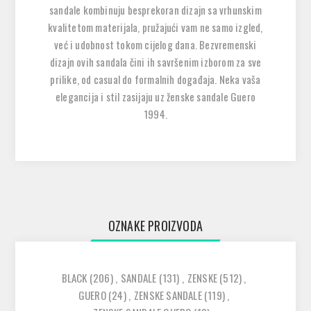
sandale kombinuju besprekoran dizajn sa vrhunskim
kvalitetom materijala, pružajući vam ne samo izgled,
već i udobnost tokom cijelog dana. Bezvremenski
dizajn ovih sandala čini ih savršenim izborom za sve
prilike, od casual do formalnih događaja. Neka vaša
elegancija i stil zasijaju uz ženske sandale Guero
1994.
OZNAKE PROIZVODA
BLACK
(206)
,
SANDALE
(131)
,
ZENSKE
(512)
,
GUERO
(24)
,
ZENSKE SANDALE
(119)
,