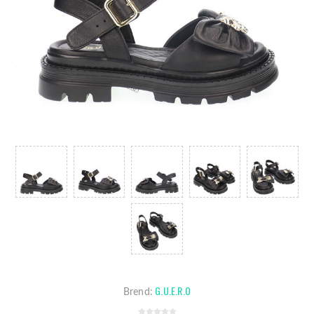
G.U.E.R.O
Brend: