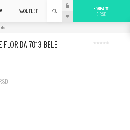
KORPA
0
VI
%OUTLET
0 RSD
ele
 FLORIDA 7013 BELE
 RSD