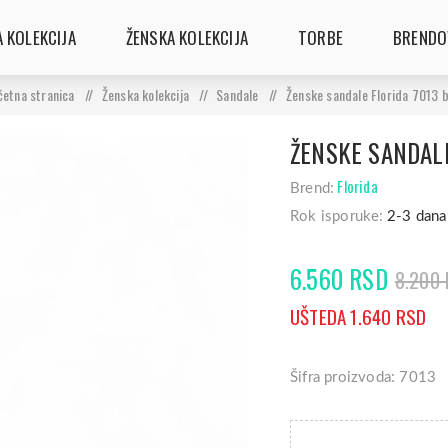
 KOLEKCIJA
ŽENSKA KOLEKCIJA
TORBE
BRENDO
četna stranica
/
Ženska kolekcija
/
Sandale
/
Ženske sandale Florida 7013 b
ŽENSKE SANDALE
Florida
Brend:
Rok isporuke:
2-3 dana
6.560 RSD
8.200
UŠTEDA 1.640 RSD
Šifra proizvoda: 7013