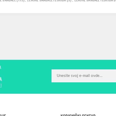
A
A
!