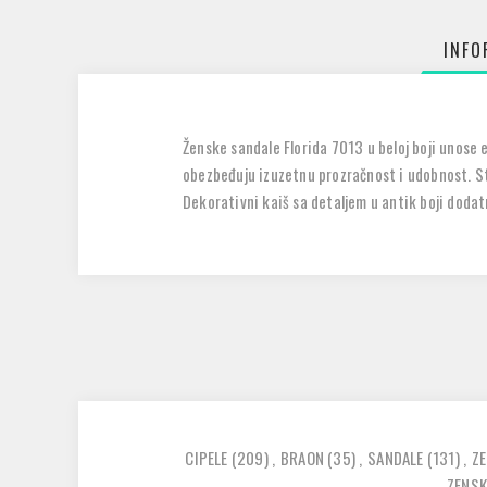
INFO
Ženske sandale
Florida 7013
u beloj boji unose 
obezbeđuju izuzetnu prozračnost i udobnost. St
Dekorativni kaiš sa detaljem u antik boji dodat
CIPELE
(209)
,
BRAON
(35)
,
SANDALE
(131)
,
Z
ZENSK