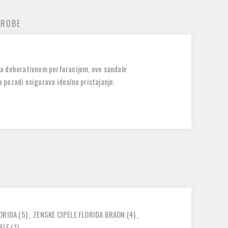
 ROBE
e sa dekorativnom perforacijom, ove sandale
 pozadi osigurava idealno pristajanje.
LORIDA
(5)
,
ZENSKE CIPELE FLORIDA BRAON
(4)
,
ELE
(1)