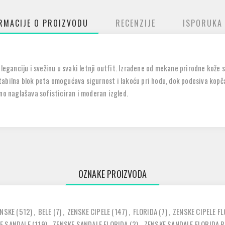
RMACIJE O PROIZVODU
RECENZIJE
ISPORUKA
eleganciju i svežinu u svaki letnji outfit. Izrađene od mekane prirodne kož
abilna blok peta omogućava sigurnost i lakoću pri hodu, dok podesiva kopča
no naglašava sofisticiran i moderan izgled.
OZNAKE PROIZVODA
ENSKE
(512)
,
BELE
(7)
,
ZENSKE CIPELE
(147)
,
FLORIDA
(7)
,
ZENSKE CIPELE F
E SANDALE
(119)
,
ZENSKE SANDALE FLORIDA
(3)
,
ZENSKE SANDALE FLORIDA B