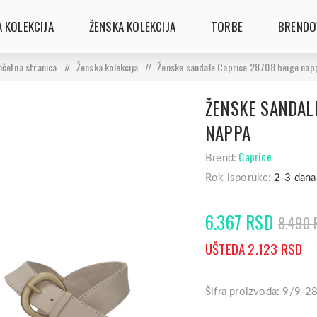
 KOLEKCIJA
ŽENSKA KOLEKCIJA
TORBE
BRENDO
očetna stranica
/
Ženska kolekcija
/
Ženske sandale Caprice 28708 beige nap
ŽENSKE SANDALE
NAPPA
Caprice
Brend:
Rok isporuke:
2-3 dana
6.367 RSD
8.490 
UŠTEDA 2.123 RSD
Šifra proizvoda: 9/9-