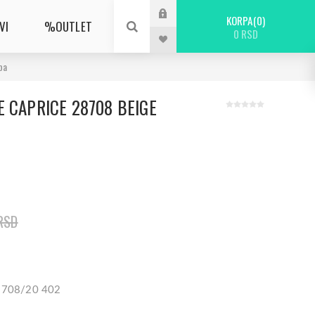
KORPA
0
VI
%OUTLET
0 RSD
pa
 CAPRICE 28708 BEIGE
RSD
28708/20 402