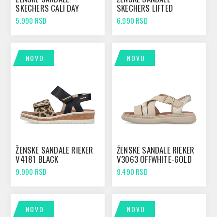
SKECHERS CALI DAY
SKECHERS LIFTED
OFFWHITE
COMFORT TAUPE
5.990 RSD
6.990 RSD
NOVO
NOVO
ŽENSKE SANDALE RIEKER
ŽENSKE SANDALE RIEKER
V4181 BLACK
V3063 OFFWHITE-GOLD
9.990 RSD
9.490 RSD
NOVO
NOVO