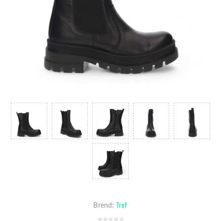
Tref
Brend: