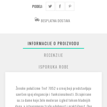
PODELI:
BESPLATNA DOSTAVA
INFORMACIJE O PROIZVODU
RECENZIJE
ISPORUKA ROBE
Ženske polučizme Tref 7052 u crnoj boji predstavljaju
savršen spoj elegancije i funkcionalnosti. Dizajnirane
su za dame koje žele moderan izgled tokom hladnijih
dana, a istovremeno traže udobnost i praktičnost. Ove