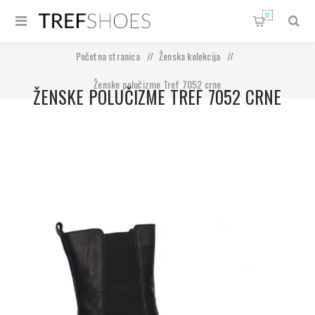
0
Početna stranica
/
Ženska kolekcija
/
Ženske polučizme Tref 7052 crne
ŽENSKE POLUČIZME TREF 7052 CRNE