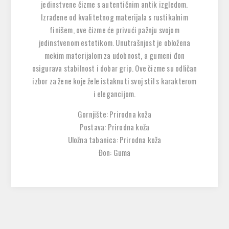
jedinstvene čizme s autentičnim antik izgledom.
Izrađene od kvalitetnog materijala s rustikalnim
finišem, ove čizme će privući pažnju svojom
jedinstvenom estetikom. Unutrašnjost je obložena
mekim materijalom za udobnost, a gumeni đon
osigurava stabilnost i dobar grip. Ove čizme su odličan
izbor za žene koje žele istaknuti svoj stil s karakterom
i elegancijom.
Gornjište: Prirodna koža
Postava: Prirodna koža
Uložna tabanica: Prirodna koža
Đon: Guma