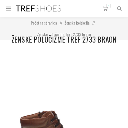
0
Početna stranica
/
Ženska kolekcija
/
Ženske polučizme Tref 2733 braon
ŽENSKE POLUČIZME TREF 2733 BRAON