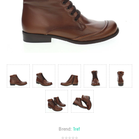
Tref
Brend: