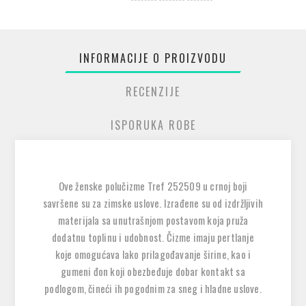
INFORMACIJE O PROIZVODU
RECENZIJE
ISPORUKA ROBE
Ove ženske polučizme Tref 252509 u crnoj boji
savršene su za zimske uslove. Izrađene su od izdržljivih
materijala sa unutrašnjom postavom koja pruža
dodatnu toplinu i udobnost. Čizme imaju pertlanje
koje omogućava lako prilagođavanje širine, kao i
gumeni đon koji obezbeđuje dobar kontakt sa
podlogom, čineći ih pogodnim za sneg i hladne uslove.