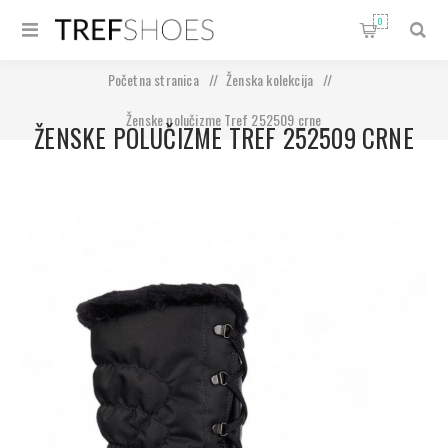
0
Početna stranica
/
Ženska kolekcija
/
Ženske polučizme Tref 252509 crne
ŽENSKE POLUČIZME TREF 252509 CRNE