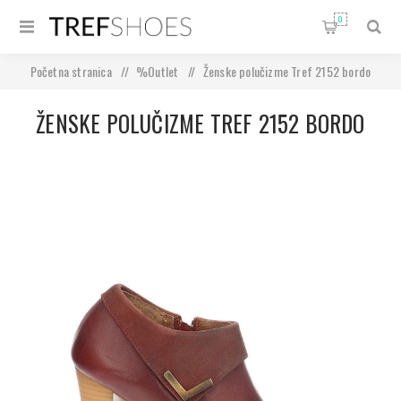
0
Početna stranica
/
%Outlet
/
Ženske polučizme Tref 2152 bordo
ŽENSKE POLUČIZME TREF 2152 BORDO