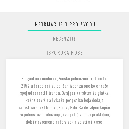
INFORMACIJE O PROIZVODU
RECENZIJE
ISPORUKA ROBE
Elegantne i moderne, ženske polučizme Tref model
2152 u bordo boji su odličan izbor za one koje traže
spoj udobnosti i trenda. Ovaj par karakteriše glatka
kožna površina i visoka potpetica koja dodaje
sofisticiranost bilo kojem izgledu. Sa detaljem kopče
za jednostavno obuvanje, ove polučizme su praktične,
dok istovremeno nude visok nivo stila i klase.