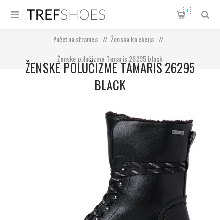
0
Početna stranica
/
Ženska kolekcija
/
Ženske polučizme Tamaris 26295 black
ŽENSKE POLUČIZME TAMARIS 26295
BLACK