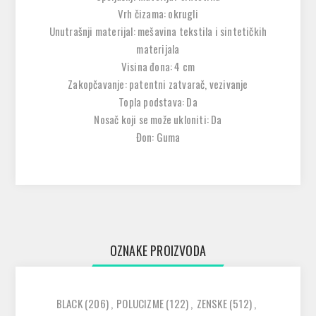
Vrh čizama: okrugli
Unutrašnji materijal: mešavina tekstila i sintetičkih
materijala
Visina đona: 4 cm
Zakopčavanje: patentni zatvarač, vezivanje
Topla podstava: Da
Nosač koji se može ukloniti: Da
Đon: Guma
OZNAKE PROIZVODA
BLACK
(206)
,
POLUCIZME
(122)
,
ZENSKE
(512)
,