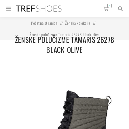
0
Početna stranica
/
Ženska kolekcija
/
Ženske polučizme Tamaris 26278 black-olive
ŽENSKE POLUČIZME TAMARIS 26278
BLACK-OLIVE