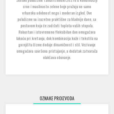
Ženske polučizme Tamaris model 26278 u kombinaciji
crne i maslinasto zelene boje pružaju ne samo
vrhunsku udobnost nego i moderan izgled. Ove
polučizme su izuzetno praktične za hladnije dane, sa
postavom koja će zadržati toplotu vaših stopala.
Robustan i istovremeno fleksibilan đon omogućava
lakoću pri kretanju, dok kombinacija kože i tekstila na
gornjištu čizme dodaje dinamičnost i stil. Vezivanje
omogućava savršeno pristajanje, a dodatak zatvarača
olakšava obuvanje.
OZNAKE PROIZVODA