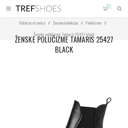
0
Početna stranica
/
Ženska kolekcija
/
Polučizme
/
Ženske polučizme Tamaris 25427 black
ŽENSKE POLUČIZME TAMARIS 25427
BLACK