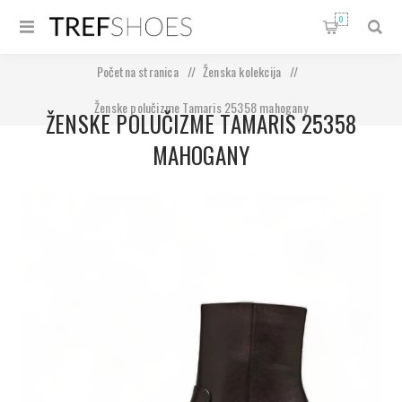
0
Početna stranica
/
Ženska kolekcija
/
Ženske polučizme Tamaris 25358 mahogany
ŽENSKE POLUČIZME TAMARIS 25358
MAHOGANY