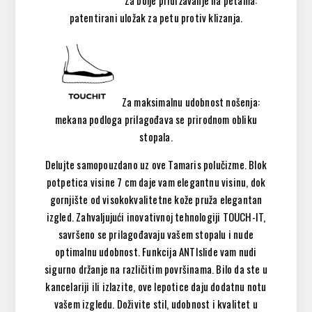
patentirani uložak za petu protiv klizanja.
Za maksimalnu udobnost nošenja:
mekana podloga prilagođava se prirodnom obliku
stopala.
Delujte samopouzdano uz ove Tamaris polučizme. Blok
potpetica visine 7 cm daje vam elegantnu visinu, dok
gornjište od visokokvalitetne kože pruža elegantan
izgled. Zahvaljujući inovativnoj tehnologiji TOUCH-IT,
savršeno se prilagođavaju vašem stopalu i nude
optimalnu udobnost. Funkcija ANTIslide vam nudi
sigurno držanje na različitim površinama. Bilo da ste u
kancelariji ili izlazite, ove lepotice daju dodatnu notu
vašem izgledu. Doživite stil, udobnost i kvalitet u