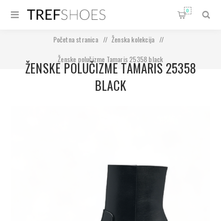
0
Početna stranica
/
Ženska kolekcija
/
Ženske polučizme Tamaris 25358 black
ŽENSKE POLUČIZME TAMARIS 25358
BLACK