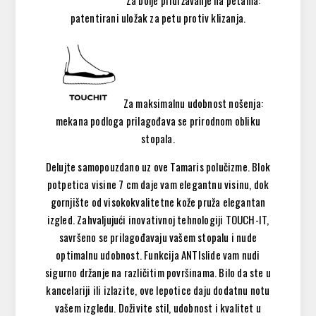
patentirani uložak za petu protiv klizanja.
Za maksimalnu udobnost nošenja:
mekana podloga prilagođava se prirodnom obliku
stopala.
Delujte samopouzdano uz ove Tamaris polučizme. Blok
potpetica visine 7 cm daje vam elegantnu visinu, dok
gornjište od visokokvalitetne kože pruža elegantan
izgled. Zahvaljujući inovativnoj tehnologiji TOUCH-IT,
savršeno se prilagođavaju vašem stopalu i nude
optimalnu udobnost. Funkcija ANTIslide vam nudi
sigurno držanje na različitim površinama. Bilo da ste u
kancelariji ili izlazite, ove lepotice daju dodatnu notu
vašem izgledu. Doživite stil, udobnost i kvalitet u