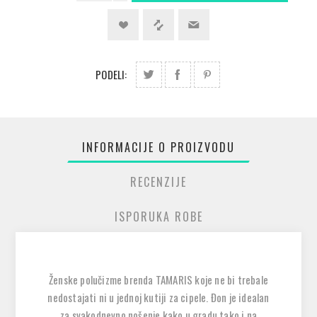
PODELI:
INFORMACIJE O PROIZVODU
RECENZIJE
ISPORUKA ROBE
Ženske polučizme brenda TAMARIS koje ne bi trebale
nedostajati ni u jednoj kutiji za cipele. Đon je idealan
za svakodnevno nošenje kako u gradu tako i na