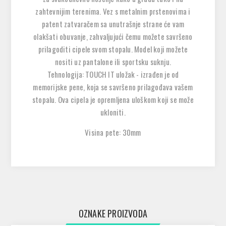
zahtevnijim terenima. Vez s metalnim prstenovima i
patent zatvaračem sa unutrašnje strane će vam
olakšati obuvanje, zahvaljujući čemu možete savršeno
prilagoditi cipele svom stopalu. Model koji možete
nositi uz pantalone ili sportsku suknju.
Tehnologija: TOUCH IT uložak - izrađen je od
memorijske pene, koja se savršeno prilagođava vašem
stopalu. Ova cipela je opremljena uloškom koji se može
ukloniti.
Visina pete: 30mm
OZNAKE PROIZVODA