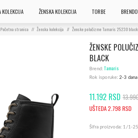
 KOLEKCIJA
ŽENSKA KOLEKCIJA
TORBE
BRENDO
Početna stranica
/
Ženska kolekcija
/
Ženske polučizme Tamaris 25230 black
ŽENSKE POLUČI
BLACK
Tamaris
Brend:
Rok isporuke:
2-3 dana
11.192 RSD
13.99
UŠTEDA 2.798 RSD
Šifra proizvoda: 1/1-