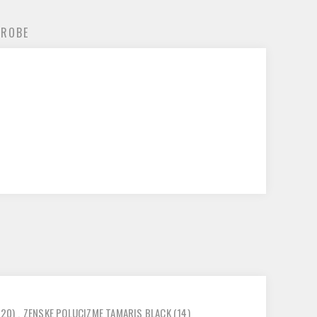
 ROBE
(20)
,
ZENSKE POLUCIZME TAMARIS BLACK
(14)