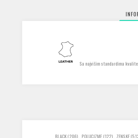
INFO
Sa najvišim standardima kvalite
BLACK
(206)
,
POLUCIZME
(122)
,
ZENSKE
(51