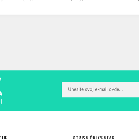
A
A
!
IJE
KORISNIČKI CENTAR