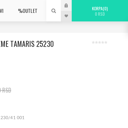
KORPA
0
VI
%OUTLET
0 RSD
ZME TAMARIS 25230
0 RSD
25230/41 001