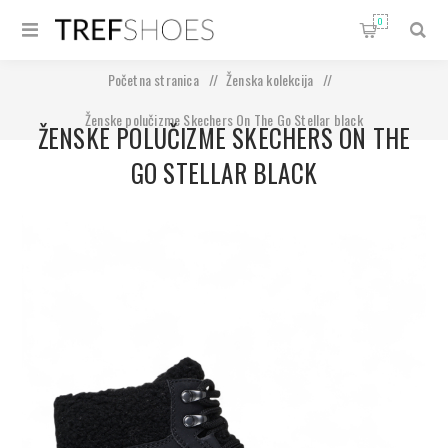
0
Početna stranica
/
Ženska kolekcija
/
Ženske polučizme Skechers On The Go Stellar black
ŽENSKE POLUČIZME SKECHERS ON THE
GO STELLAR BLACK