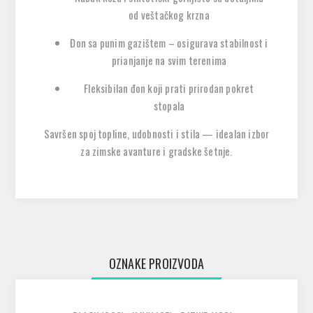
od veštačkog krzna
Đon sa punim gazištem
– osigurava stabilnost i
prianjanje na svim terenima
Fleksibilan đon
koji prati prirodan pokret
stopala
Savršen spoj topline, udobnosti i stila — idealan izbor
za zimske avanture i gradske šetnje.
OZNAKE PROIZVODA