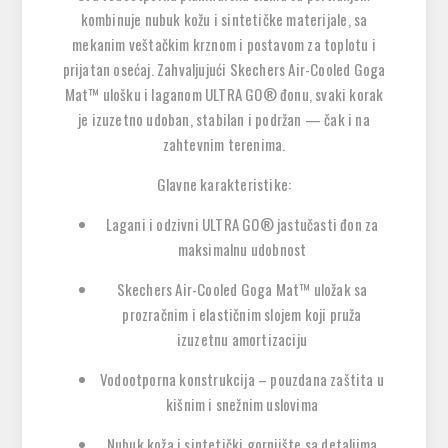
kombinuje
nubuk kožu i sintetičke materijale
, sa
mekanim veštačkim krznom
i postavom za toplotu i
prijatan osećaj. Zahvaljujući
Skechers Air-Cooled Goga
Mat™ ulošku
i
laganom ULTRA GO® đonu
, svaki korak
je izuzetno udoban, stabilan i podržan — čak i na
zahtevnim terenima.
Glavne karakteristike:
Lagani i odzivni
ULTRA GO® jastučasti đon
za
maksimalnu udobnost
Skechers Air-Cooled Goga Mat™ uložak
sa
prozračnim i elastičnim slojem koji pruža
izuzetnu amortizaciju
Vodootporna konstrukcija
– pouzdana zaštita u
kišnim i snežnim uslovima
Nubuk koža i sintetički gornjište
sa detaljima