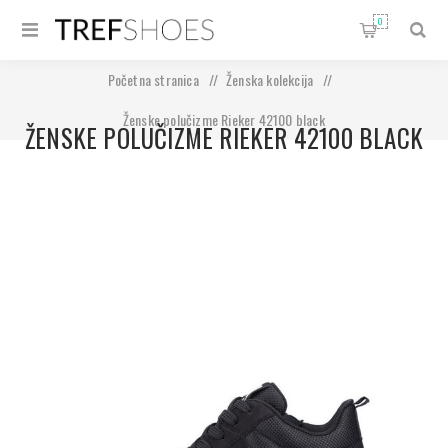
0
Početna stranica
/
Ženska kolekcija
/
Ženske polučizme Rieker 42100 black
ŽENSKE POLUČIZME RIEKER 42100 BLACK