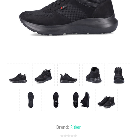
Rieker
Brend: