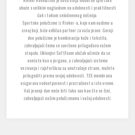
Rieker Revolution je nova linija moderne sportske
obuće s velikim naglaskom na udobnosti i praktičnosti
čak i tokom celodnevnog nošenja.
Sportske polučizme iz Rieker-a, koje vam nudimo u
crnoj boji, biće odličan partner za vašu jesen. Gornji
deo polučizme je kombinacija kože i tekstila,
zahvaljujući čemu se savršeno prilagođava vašem
stopalu. Uklonjivi SoftFoam uložak učiniće da se
osećate kao u jorganu, a zahvaljujući sistemu
vezivanja i rajsferšlusu sa unutrašnje strane, možete
prilagoditi prema svojoj udobnosti. TEX membrana
osigurava vodootpornost i prozračnost u isto vreme.
Vaš jesenji dan neće biti tako suv kao što se čini,
zahvaljujući našim polučizmama i vašoj udobnosti.